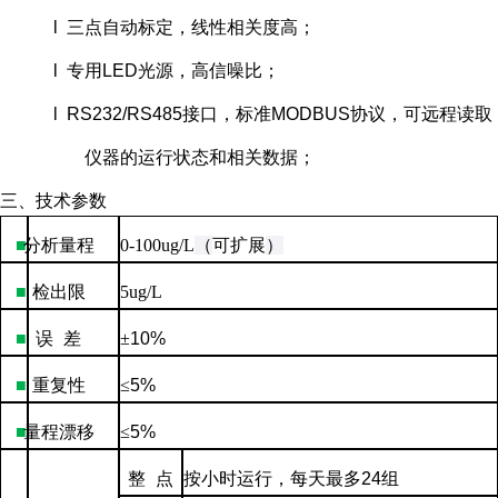
l 三点自动标定，线性相关度高；
l 专用LED光源，高信噪比；
l RS232/RS485接口，标准MODBUS协议，可远程读取
仪器的运行状态和相关数据；
三、技术参数
■
分析量程
0-100ug/L
（
可扩展
）
■
检出限
5ug/L
■
误
差
±
10%
■
重复性
≤
5%
■
量程漂移
≤
5%
整
点
按小时运行，每天最多
24
组