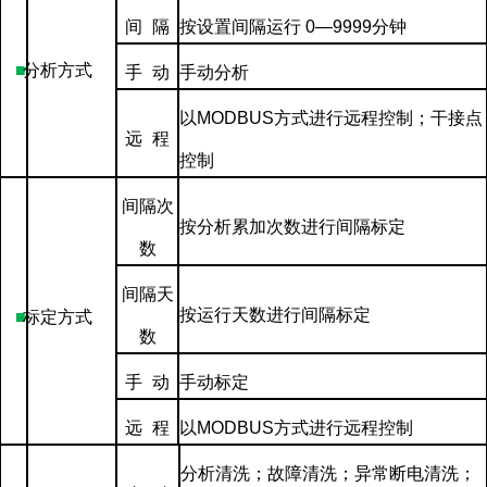
间
隔
按设置间隔运行
0—9999
分钟
■
分析方式
手
动
手动分析
以
MODBUS
方式进行远程控制；干接点
远
程
控制
间隔次
按分析累加次数进行间隔标定
数
间隔天
按运行天数进行间隔标定
■
标定方式
数
手
动
手动标定
远
程
以
MODBUS
方式进行远程控制
分析清洗；故障清洗；异常断电清洗；