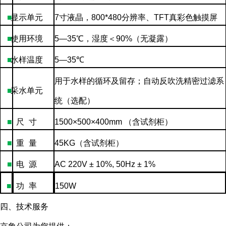
■
显示单元
7
寸液晶，
800*480
分辨率、
TFT
真彩色触摸屏
■
使用环境
5—35
℃，湿度＜
90%
（无凝露）
■
水样温度
5—35
℃
用于水样的循环及留存；自动反吹洗精密过滤系
■
采水单元
统（选配）
■
尺
寸
1500×500×400mm
（含试剂柜）
■
重
量
45KG
（含试剂柜）
■
电
源
AC 220V ± 10%, 50Hz ± 1%
■
功
率
150W
四、技术服务