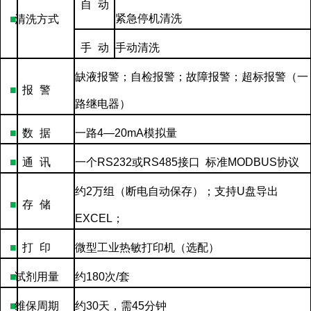
自
动
紧急停机清洗
■
清洗方式
手
动
手动清洗
缺液报警；自检报警；故障报警；超标报警（一
■
报
警
路继电器）
■
数
据
一路
4—20mA
模拟量
■
通
讯
一个
RS232
或
RS485
接口
标准
MODBUS
协议
约
2
万组（断电自动保存）；支持
U
盘导出
■
存
储
EXCEL
；
■
打
印
微型工业热敏打印机（选配）
■
试剂用量
约
180
次
/
套
■
维保周期
约
30
天，需
45
分钟