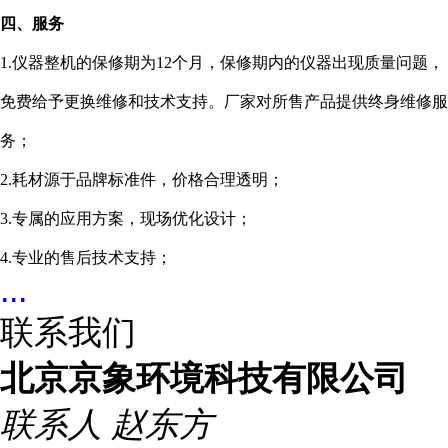
四、服务
1.仪器整机的保修期为
12
个月，保修期内的仪器出现质量问题，
免费给予更换维修
和
技术支持。
厂家
对所售产品
提供终身维修服
务；
2.
耗材源于
品牌
标准
件，价格
合理
透明；
3.
专属
的应用
方案，
现场优化设计
；
4.
专业
的
售后技术支持
；
...
联系我们
北京京象环境科技有限公司
联系人
赵东方